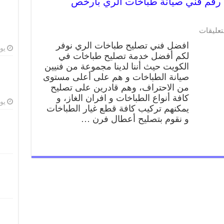
تصليح طباخات الري 62224041 رقم فني صيانة طباخات الري بارخص
على
تعليقات
تصليح
افضل فني تصليح طباخات الري نوفر
طباخات
يوليو
لكم أفضل خدمة تصليح طباخات في
الري
الكويت حيث أننا لدينا مجموعة من فنيين
62224041
رقم
صيانة الطباخات و هم على أعلى مستوى
فني
من الاحتراف، وهم قادرين على تصليح
صيانة
كافة أنواع الطباخات و افران الغاز، و
طباخات
يوليو
يمكنهم تركيب كافة قطع غيار الطباخات
الري
و نقوم بتصليح أعطال فرن …
بارخص
الاسعار
مغلقة