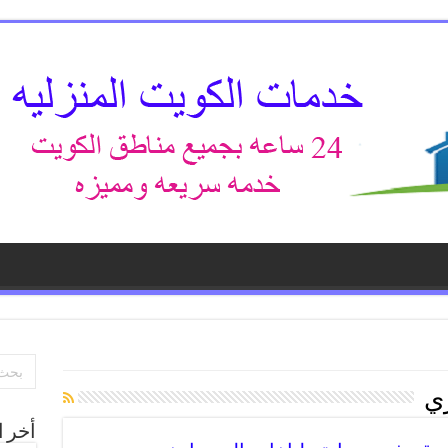
ي
أخر ا