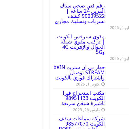
رقم فني صحي سباك
القرين 24 ساعة |
99009522 كشف
تسربات وتسليك مجاري
 4, 2026
مقوي سيرفس الكويت
| تركيب مقوي شبكة
الجوال والإنترنت 4G
و5G
 4, 2026
جهاز بي ان ستريم beIN
STREAM توصيل
واشتراك فوري بالكويت
أكتوبر 1, 2025
مكتب استخراج فيزا
الكويت 98951133
تاشيرة شنغن سريعة
مارس 26, 2025
شركة سماعات سقف
الكويت 98577070
سماعات سقف BOSE