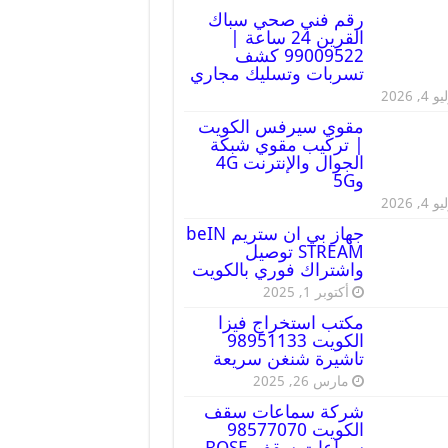
رقم فني صحي سباك
القرين 24 ساعة |
99009522 كشف
تسربات وتسليك مجاري
 4, 2026
مقوي سيرفس الكويت
| تركيب مقوي شبكة
الجوال والإنترنت 4G
و5G
 4, 2026
جهاز بي ان ستريم beIN
STREAM توصيل
واشتراك فوري بالكويت
أكتوبر 1, 2025
مكتب استخراج فيزا
الكويت 98951133
تاشيرة شنغن سريعة
مارس 26, 2025
شركة سماعات سقف
الكويت 98577070
سماعات سقف BOSE