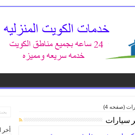
رات
(صفحه 4)
 سيارات
أخر ا