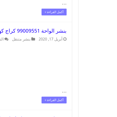
…
أكمل القراءة »
بنشر الواحة 99009551 كراج كهرباء وبنشر متنقل قريب من موقعي
أبريل 17, 2020
بنشر متنقل
الت
…
أكمل القراءة »