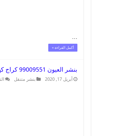
…
أكمل القراءة »
بنشر العيون 99009551 كراج كهرباء وبنشر متنقل قريب من موقعي
أبريل 17, 2020
بنشر متنقل
الت