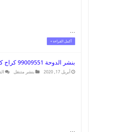
…
أكمل القراءة »
بنشر الدوحة 99009551 كراج كهرباء وبنشر متنقل قريب من موقعي
أبريل 17, 2020
بنشر متنقل
الت
…