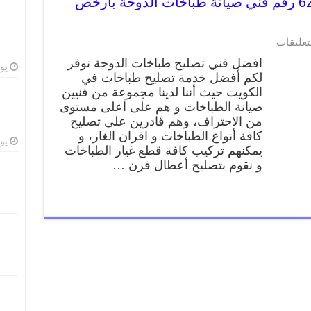
تصليح طباخات الدوحة 62224041 رقم فني صيانة طباخات الدوحة بارخص
على
تعليقات
تصليح
افضل فني تصليح طباخات الدوحة نوفر
طباخات
يوليو
لكم أفضل خدمة تصليح طباخات في
الدوحة
الكويت حيث أننا لدينا مجموعة من فنيين
62224041
رقم
صيانة الطباخات و هم على أعلى مستوى
فني
من الاحتراف، وهم قادرين على تصليح
صيانة
كافة أنواع الطباخات و افران الغاز، و
طباخات
يوليو
يمكنهم تركيب كافة قطع غيار الطباخات
الدوحة
و نقوم بتصليح أعطال فرن …
بارخص
الاسعار
مغلقة