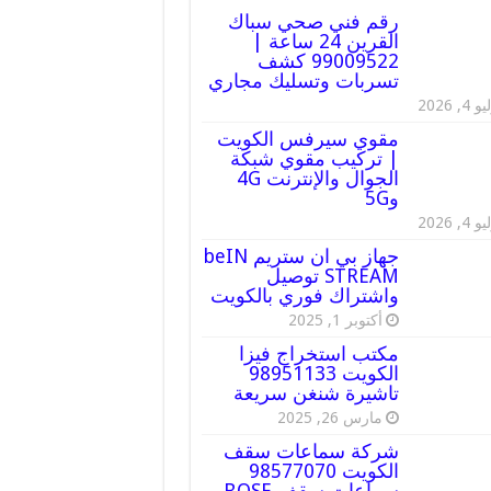
رقم فني صحي سباك
القرين 24 ساعة |
99009522 كشف
تسربات وتسليك مجاري
 4, 2026
مقوي سيرفس الكويت
| تركيب مقوي شبكة
الجوال والإنترنت 4G
و5G
 4, 2026
جهاز بي ان ستريم beIN
STREAM توصيل
واشتراك فوري بالكويت
أكتوبر 1, 2025
مكتب استخراج فيزا
الكويت 98951133
تاشيرة شنغن سريعة
مارس 26, 2025
شركة سماعات سقف
الكويت 98577070
سماعات سقف BOSE