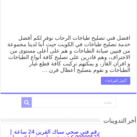
طباخات
الرحاب
بارخص
الاسعار
مغلقة
افضل فني تصليح طباخات الرحاب نوفر لكم أفضل
خدمة تصليح طباخات في الكويت حيث أننا لدينا مجموعة
من فنيين صيانة الطباخات و هم على أعلى مستوى من
الاحتراف، وهم قادرين على تصليح كافة أنواع الطباخات
و افران الغاز، و يمكنهم تركيب كافة قطع غيار
الطباخات و نقوم بتصليح أعطال فرن …
أكمل القراءة »
أخر التدوينات
رقم فني صحي سباك القرين 24 ساعة |