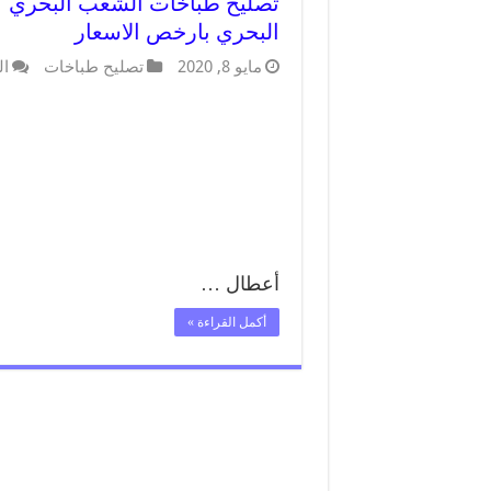
البحري بارخص الاسعار
مايو 8, 2020
تصليح طباخات
ال
أعطال …
أكمل القراءة »