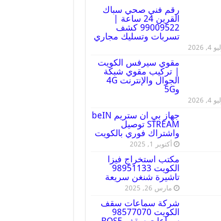
رقم فني صحي سباك
القرين 24 ساعة |
99009522 كشف
تسربات وتسليك مجاري
 4, 2026
مقوي سيرفس الكويت
| تركيب مقوي شبكة
الجوال والإنترنت 4G
و5G
 4, 2026
جهاز بي ان ستريم beIN
STREAM توصيل
واشتراك فوري بالكويت
أكتوبر 1, 2025
مكتب استخراج فيزا
الكويت 98951133
تاشيرة شنغن سريعة
مارس 26, 2025
شركة سماعات سقف
الكويت 98577070
سماعات سقف BOSE