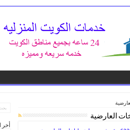
ارضية
ت العارضية
أخر ا