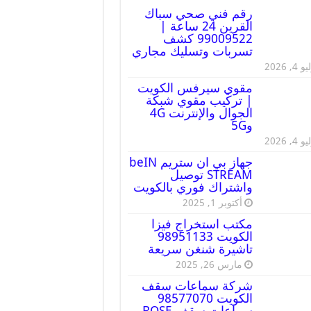
رقم فني صحي سباك
القرين 24 ساعة |
99009522 كشف
تسربات وتسليك مجاري
 4, 2026
مقوي سيرفس الكويت
| تركيب مقوي شبكة
الجوال والإنترنت 4G
و5G
 4, 2026
جهاز بي ان ستريم beIN
STREAM توصيل
واشتراك فوري بالكويت
أكتوبر 1, 2025
مكتب استخراج فيزا
الكويت 98951133
تاشيرة شنغن سريعة
مارس 26, 2025
شركة سماعات سقف
الكويت 98577070
سماعات سقف BOSE