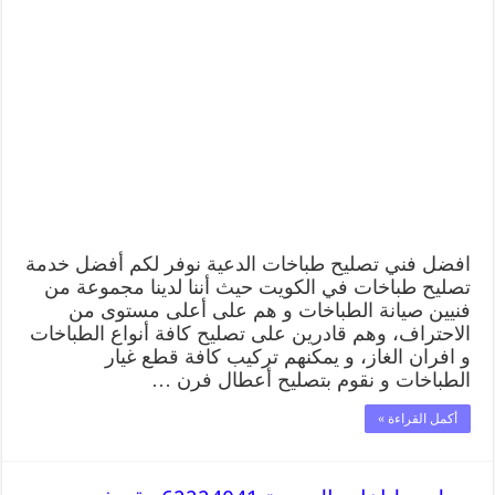
تصليح
طباخات
الدعية
62224041
رقم
فني
صيانة
طباخات
الدعية
بارخص
الاسعار
مغلقة
افضل فني تصليح طباخات الدعية نوفر لكم أفضل خدمة
تصليح طباخات في الكويت حيث أننا لدينا مجموعة من
فنيين صيانة الطباخات و هم على أعلى مستوى من
الاحتراف، وهم قادرين على تصليح كافة أنواع الطباخات
و افران الغاز، و يمكنهم تركيب كافة قطع غيار
الطباخات و نقوم بتصليح أعطال فرن …
أكمل القراءة »