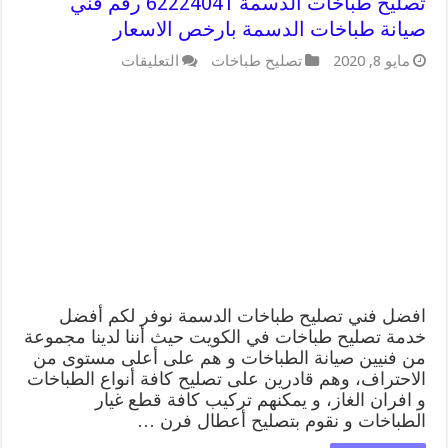
تصليح طباخات الدسمة 62224041 رقم فني
صيانة طباخات الدسمة بارخص الاسعار
على
مايو 8, 2020
تصليح طباخات
التعليقات
تصليح
طباخات
الدسمة
62224041
رقم
فني
صيانة
طباخات
الدسمة
بارخص
الاسعار
مغلقة
افضل فني تصليح طباخات الدسمة نوفر لكم أفضل
خدمة تصليح طباخات في الكويت حيث أننا لدينا مجموعة
من فنيين صيانة الطباخات و هم على أعلى مستوى من
الاحتراف، وهم قادرين على تصليح كافة أنواع الطباخات
و افران الغاز، و يمكنهم تركيب كافة قطع غيار
الطباخات و نقوم بتصليح أعطال فرن …