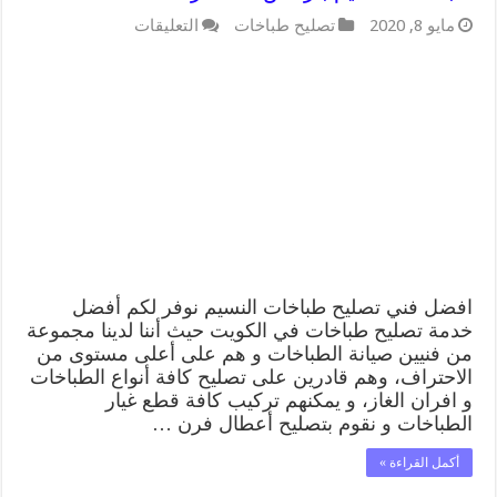
على
مايو 8, 2020
تصليح طباخات
التعليقات
تصليح
طباخات
النسيم
62224041
رقم
فني
صيانة
طباخات
النسيم
بارخص
الاسعار
مغلقة
افضل فني تصليح طباخات النسيم نوفر لكم أفضل
خدمة تصليح طباخات في الكويت حيث أننا لدينا مجموعة
من فنيين صيانة الطباخات و هم على أعلى مستوى من
الاحتراف، وهم قادرين على تصليح كافة أنواع الطباخات
و افران الغاز، و يمكنهم تركيب كافة قطع غيار
الطباخات و نقوم بتصليح أعطال فرن …
أكمل القراءة »