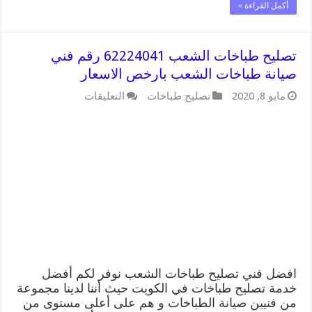
أكمل القراءة »
تصليح طباخات الشعب 62224041 رقم فني
صيانة طباخات الشعب بارخص الاسعار
على
مايو 8, 2020
تصليح طباخات
التعليقات
تصليح
طباخات
الشعب
62224041
رقم
فني
صيانة
طباخات
الشعب
بارخص
الاسعار
مغلقة
افضل فني تصليح طباخات الشعب نوفر لكم أفضل
خدمة تصليح طباخات في الكويت حيث أننا لدينا مجموعة
من فنيين صيانة الطباخات و هم على أعلى مستوى من