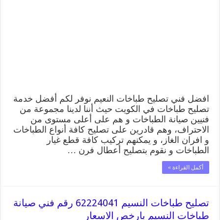
62224041
رقم
فني
صيانة
طباخات
النعيم
بارخص
الاسعار
مغلقة
افضل فني تصليح طباخات النعيم نوفر لكم أفضل خدمة
تصليح طباخات في الكويت حيث أننا لدينا مجموعة من
فنيين صيانة الطباخات و هم على أعلى مستوى من
الاحتراف، وهم قادرين على تصليح كافة أنواع الطباخات
و افران الغاز، و يمكنهم تركيب كافة قطع غيار
الطباخات و نقوم بتصليح أعطال فرن …
أكمل القراءة »
تصليح طباخات النسيم 62224041 رقم فني صيانة
طباخات النسيم بارخص الاسعار