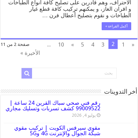
الاحتراف، وهم قادرين على تصليح كافة أنواع الطباخات
و افران الغاز، و يمكنهم تركيب كافة قطع غيار
الطباخات و نقوم بتصليح أعطال فرن …
أكمل القراءة »
2
...
10
»
5
4
3
1
«
صفحة 2 من 11
الأخيرة »
أخر التدوينات
رقم فني صحي سباك القرين 24 ساعة |
99009522 كشف تسربات وتسليك مجاري
يوليو 4, 2026
مقوي سيرفس الكويت | تركيب مقوي
شبكة الجوال والإنترنت 4G و5G