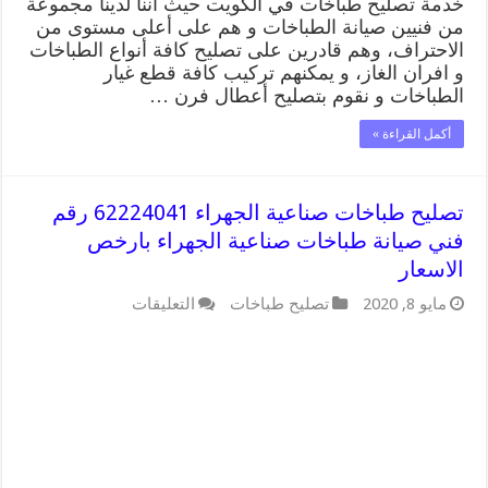
خدمة تصليح طباخات في الكويت حيث أننا لدينا مجموعة
من فنيين صيانة الطباخات و هم على أعلى مستوى من
الاحتراف، وهم قادرين على تصليح كافة أنواع الطباخات
و افران الغاز، و يمكنهم تركيب كافة قطع غيار
الطباخات و نقوم بتصليح أعطال فرن …
أكمل القراءة »
تصليح طباخات صناعية الجهراء 62224041 رقم
فني صيانة طباخات صناعية الجهراء بارخص
الاسعار
على
مايو 8, 2020
تصليح طباخات
التعليقات
تصليح
طباخات
صناعية
الجهراء
62224041
رقم
فني
صيانة
طباخات