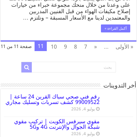
على وعدنا من خلال منحك مجموعة خبراء من خيارات
إصلاح مكيفات الهواء من قبل الفنيين المدربين
والمعتمدين لدينا مع الأسعار المسبقة – ونلتزم …
أكمل القراءة »
11
« الأولى
...
«
7
8
9
10
صفحة 11 من 11
أخر التدوينات
رقم فني صحي سباك القرين 24 ساعة |
99009522 كشف تسربات وتسليك مجاري
يوليو 4, 2026
مقوي سيرفس الكويت | تركيب مقوي
شبكة الجوال والإنترنت 4G و5G
يوليو 4, 2026