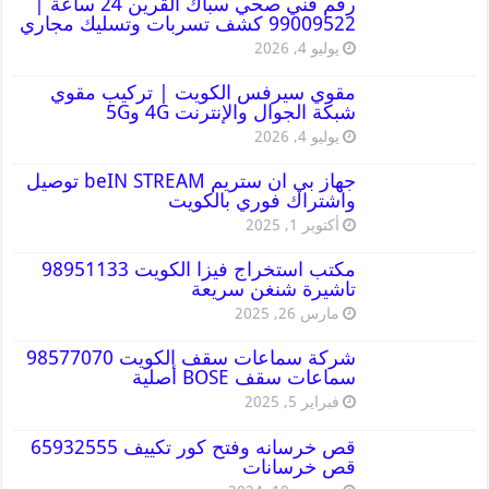
رقم فني صحي سباك القرين 24 ساعة |
99009522 كشف تسربات وتسليك مجاري
يوليو 4, 2026
مقوي سيرفس الكويت | تركيب مقوي
شبكة الجوال والإنترنت 4G و5G
يوليو 4, 2026
جهاز بي ان ستريم beIN STREAM توصيل
واشتراك فوري بالكويت
أكتوبر 1, 2025
مكتب استخراج فيزا الكويت 98951133
تاشيرة شنغن سريعة
مارس 26, 2025
شركة سماعات سقف الكويت 98577070
سماعات سقف BOSE أصلية
فبراير 5, 2025
قص خرسانه وفتح كور تكييف 65932555
قص خرسانات