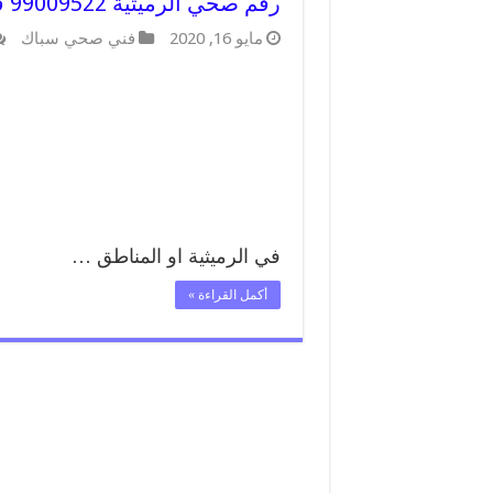
رقم صحي الرميثية 99009522 فني صحي سباك ادوات صحية الرميثية
مايو 16, 2020
فني صحي سباك
في الرميثية او المناطق …
أكمل القراءة »