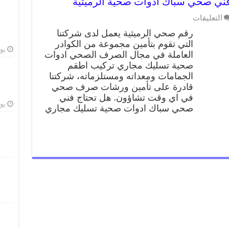
على
التعليقات
رقم
رقم صحي الرميثية يعمل لدى شركتنا
صحي
التي تقوم بتأمين مجموعة من الكوادر
الرميثية
يوليو
العاملة في مجال الصرف الصحي ادوات
99009522
فني
صحية تسليك مجاري تركيب اطقم
صحي
الجمامات ومعداته ومستلزماته، شركتنا
سباك
قادرة على تأمين ورشات صرف صحي
ادوات
في اي وقت تشاؤون. هل تحتاج فني
صحية
يوليو
صحي سباك ادوات صحية تسليك مجاري
الرميثية
مغلقة