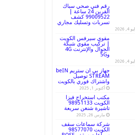
رقم فني صحي سباك
القرين 24 ساعة |
99009522 كشف
تسربات وتسليك مجاري
 4, 2026
مقوي سيرفس الكويت
| تركيب مقوي شبكة
الجوال والإنترنت 4G
و5G
 4, 2026
جهاز بي ان ستريم beIN
STREAM توصيل
واشتراك فوري بالكويت
أكتوبر 1, 2025
مكتب استخراج فيزا
الكويت 98951133
تاشيرة شنغن سريعة
مارس 26, 2025
شركة سماعات سقف
الكويت 98577070
سماعات سقف BOSE