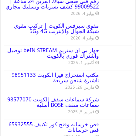
رقم فني صحي سباك القرين 24 ساعة |
99009522 كشف تسربات وتسليك مجاري
يوليو 4, 2026
مقوي سيرفس الكويت | تركيب مقوي
شبكة الجوال والإنترنت 4G و5G
يوليو 4, 2026
جهاز بي ان ستريم beIN STREAM توصيل
واشتراك فوري بالكويت
أكتوبر 1, 2025
مكتب استخراج فيزا الكويت 98951133
تاشيرة شنغن سريعة
مارس 26, 2025
شركة سماعات سقف الكويت 98577070
سماعات سقف BOSE أصلية
فبراير 5, 2025
قص خرسانه وفتح كور تكييف 65932555
قص خرسانات