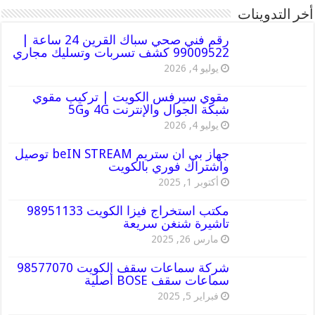
أخر التدوينات
رقم فني صحي سباك القرين 24 ساعة |
99009522 كشف تسربات وتسليك مجاري
يوليو 4, 2026
مقوي سيرفس الكويت | تركيب مقوي
شبكة الجوال والإنترنت 4G و5G
يوليو 4, 2026
جهاز بي ان ستريم beIN STREAM توصيل
واشتراك فوري بالكويت
أكتوبر 1, 2025
مكتب استخراج فيزا الكويت 98951133
تاشيرة شنغن سريعة
مارس 26, 2025
شركة سماعات سقف الكويت 98577070
سماعات سقف BOSE أصلية
فبراير 5, 2025