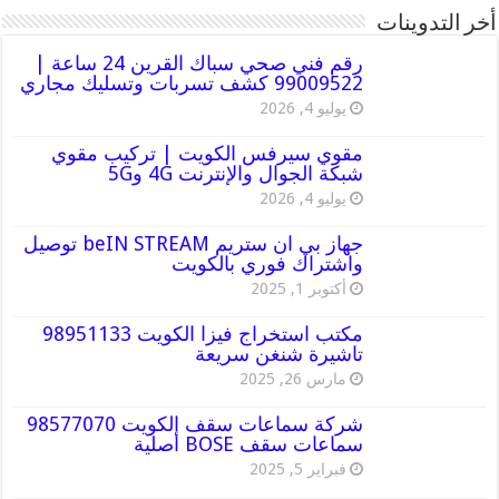
أخر التدوينات
رقم فني صحي سباك القرين 24 ساعة |
99009522 كشف تسربات وتسليك مجاري
يوليو 4, 2026
مقوي سيرفس الكويت | تركيب مقوي
شبكة الجوال والإنترنت 4G و5G
يوليو 4, 2026
جهاز بي ان ستريم beIN STREAM توصيل
واشتراك فوري بالكويت
أكتوبر 1, 2025
مكتب استخراج فيزا الكويت 98951133
تاشيرة شنغن سريعة
مارس 26, 2025
شركة سماعات سقف الكويت 98577070
سماعات سقف BOSE أصلية
فبراير 5, 2025