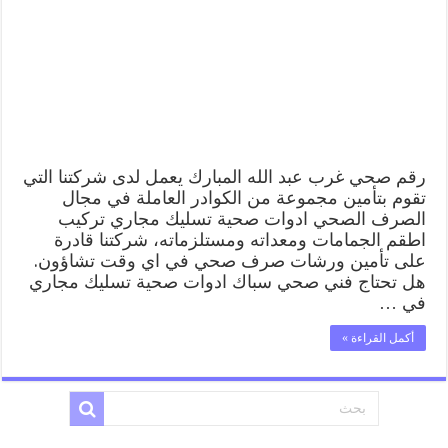
الله
المبارك
99009522
فني
صحي
سباك
ادوات
صحية
غرب
عبد
رقم صحي غرب عبد الله المبارك يعمل لدى شركتنا التي
الله
تقوم بتأمين مجموعة من الكوادر العاملة في مجال
المبارك
الصرف الصحي ادوات صحية تسليك مجاري تركيب
مغلقة
اطقم الجمامات ومعداته ومستلزماته، شركتنا قادرة
على تأمين ورشات صرف صحي في اي وقت تشاؤون.
هل تحتاج فني صحي سباك ادوات صحية تسليك مجاري
في …
أكمل القراءة »