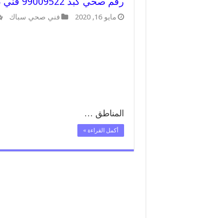
رقم صحي كبد 99009522 فني صحي سباك ادوات صحية كبد
مايو 16, 2020
فني صحي سباك
المناطق …
أكمل القراءة »