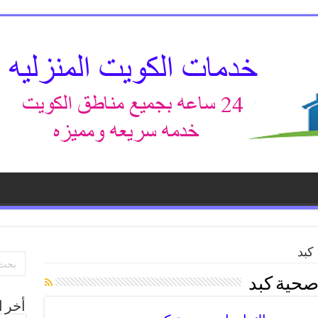
كبد
صحية كبد
أخر ا