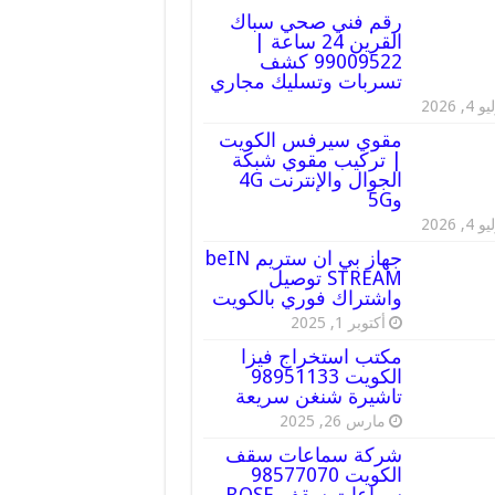
رقم فني صحي سباك
القرين 24 ساعة |
99009522 كشف
تسربات وتسليك مجاري
 4, 2026
مقوي سيرفس الكويت
| تركيب مقوي شبكة
الجوال والإنترنت 4G
و5G
 4, 2026
جهاز بي ان ستريم beIN
STREAM توصيل
واشتراك فوري بالكويت
أكتوبر 1, 2025
مكتب استخراج فيزا
الكويت 98951133
تاشيرة شنغن سريعة
مارس 26, 2025
شركة سماعات سقف
الكويت 98577070
سماعات سقف BOSE