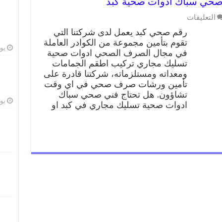
على
التعليقات
رقم
رقم صحي كبد يعمل لدى شركتنا التي
صحي
تقوم بتأمين مجموعة من الكوادر العاملة
كبد
يوليو
في مجال الصرف الصحي ادوات صحية
99009522
فني
تسليك مجاري تركيب اطقم الجمامات
صحي
ومعداته ومستلزماته، شركتنا قادرة على
سباك
تأمين ورشات صرف صحي في اي وقت
ادوات
تشاؤون. هل تحتاج فني صحي سباك
صحية
يوليو
ادوات صحية تسليك مجاري في كبد او
كبد
مغلقة