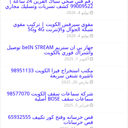
رقم فني صحي سباك القرين 24 ساعة |
99009522 كشف تسربات وتسليك مجاري
يوليو 4, 2026
مقوي سيرفس الكويت | تركيب مقوي
شبكة الجوال والإنترنت 4G و5G
يوليو 4, 2026
جهاز بي ان ستريم beIN STREAM توصيل
واشتراك فوري بالكويت
أكتوبر 1, 2025
مكتب استخراج فيزا الكويت 98951133
تاشيرة شنغن سريعة
مارس 26, 2025
شركة سماعات سقف الكويت 98577070
سماعات سقف BOSE أصلية
فبراير 5, 2025
قص خرسانه وفتح كور تكييف 65932555
قص خرسانات