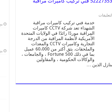
خدمة كاميرات مراقبة الشهداء 52227353 فني تركيب كاميرات مراقبة
على
لتعليقات
خدمة
خدمة فني تركيب كاميرات مراقبة
كاميرات
يوليو
الشهداء تعد شركة CCTV كاميرات
مراقبة
المراقبة موردًا رائدًا في الولايات المتحدة
الشهداء
52227353
الأمريكية لأنظمة المراقبة من الدرجة
فني
التجارية وكاميرات CCTV والمعدات
تركيب
والملحقات. يثق أكثر من 60،000 عميل
كاميرات
يوليو
بما في ذلك Fortune 500 ، والجامعات ،
مراقبة
والوكالات الحكومية ، والمقاولين
الشهداء
منازل الذين …
مغلقة