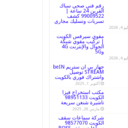
رقم فني صحي سباك
القرين 24 ساعة |
99009522 كشف
تسربات وتسليك مجاري
 4, 2026
مقوي سيرفس الكويت
| تركيب مقوي شبكة
الجوال والإنترنت 4G
و5G
 4, 2026
جهاز بي ان ستريم beIN
STREAM توصيل
واشتراك فوري بالكويت
أكتوبر 1, 2025
مكتب استخراج فيزا
الكويت 98951133
تاشيرة شنغن سريعة
مارس 26, 2025
شركة سماعات سقف
الكويت 98577070
سماعات سقف BOSE