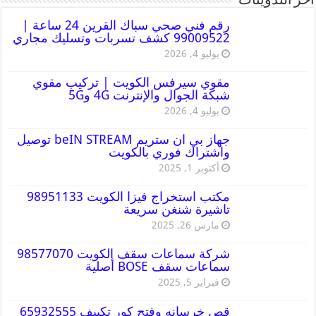
أخر التدوينات
رقم فني صحي سباك القرين 24 ساعة |
99009522 كشف تسربات وتسليك مجاري
يوليو 4, 2026
مقوي سيرفس الكويت | تركيب مقوي
شبكة الجوال والإنترنت 4G و5G
يوليو 4, 2026
جهاز بي ان ستريم beIN STREAM توصيل
واشتراك فوري بالكويت
أكتوبر 1, 2025
مكتب استخراج فيزا الكويت 98951133
تاشيرة شنغن سريعة
مارس 26, 2025
شركة سماعات سقف الكويت 98577070
سماعات سقف BOSE أصلية
فبراير 5, 2025
قص خرسانه وفتح كور تكييف 65932555