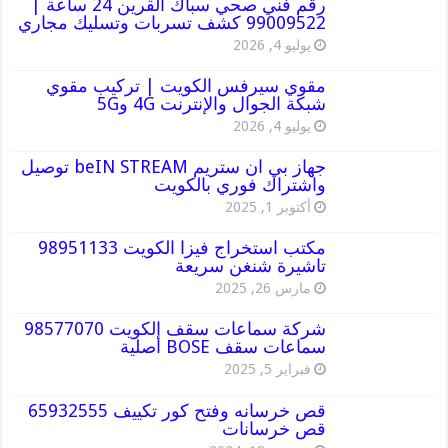
رقم فني صحي سباك القرين 24 ساعة |
99009522 كشف تسربات وتسليك مجاري
يوليو 4, 2026
مقوي سيرفس الكويت | تركيب مقوي
شبكة الجوال والإنترنت 4G و5G
يوليو 4, 2026
جهاز بي ان ستريم beIN STREAM توصيل
واشتراك فوري بالكويت
أكتوبر 1, 2025
مكتب استخراج فيزا الكويت 98951133
تاشيرة شنغن سريعة
مارس 26, 2025
شركة سماعات سقف الكويت 98577070
سماعات سقف BOSE أصلية
فبراير 5, 2025
قص خرسانه وفتح كور تكييف 65932555
قص خرسانات