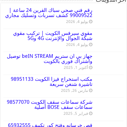
أخر التدوينات
رقم فني صحي سباك القرين 24 ساعة |
99009522 كشف تسربات وتسليك مجاري
يوليو 4, 2026
مقوي سيرفس الكويت | تركيب مقوي
شبكة الجوال والإنترنت 4G و5G
يوليو 4, 2026
جهاز بي ان ستريم beIN STREAM توصيل
واشتراك فوري بالكويت
أكتوبر 1, 2025
مكتب استخراج فيزا الكويت 98951133
تاشيرة شنغن سريعة
مارس 26, 2025
شركة سماعات سقف الكويت 98577070
سماعات سقف BOSE أصلية
فبراير 5, 2025
قص خرسانه وفتح كور تكييف 65932555