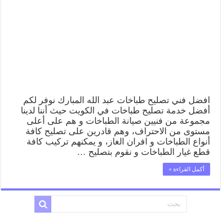
عبد
الله
المبارك
62224041
رقم
فني
صيانة
طباخات
عبد
الله
المبارك
بارخص
افضل فني تصليح طباخات عبد الله المبارك نوفر لكم
الاسعار
أفضل خدمة تصليح طباخات في الكويت حيث أننا لدينا
مغلقة
مجموعة من فنيين صيانة الطباخات و هم على أعلى
مستوى من الاحتراف، وهم قادرين على تصليح كافة
أنواع الطباخات و افران الغاز، و يمكنهم تركيب كافة
قطع غيار الطباخات و نقوم بتصليح …
أكمل القراءة »