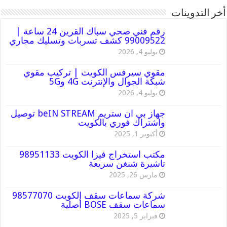
أخر التدوينات
رقم فني صحي سباك القرين 24 ساعة |
99009522 كشف تسربات وتسليك مجاري
يوليو 4, 2026
مقوي سيرفس الكويت | تركيب مقوي
شبكة الجوال والإنترنت 4G و5G
يوليو 4, 2026
جهاز بي ان ستريم beIN STREAM توصيل
واشتراك فوري بالكويت
أكتوبر 1, 2025
مكتب استخراج فيزا الكويت 98951133
تاشيرة شنغن سريعة
مارس 26, 2025
شركة سماعات سقف الكويت 98577070
سماعات سقف BOSE أصلية
فبراير 5, 2025