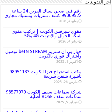
أخر التدوينات
رقم فني صحي سباك القرين 24 ساعة |
99009522 كشف تسربات وتسليك مجاري
يوليو 4, 2026
مقوي سيرفس الكويت | تركيب مقوي
شبكة الجوال والإنترنت 4G و5G
يوليو 4, 2026
جهاز بي ان ستريم beIN STREAM توصيل
واشتراك فوري بالكويت
أكتوبر 1, 2025
مكتب استخراج فيزا الكويت 98951133
تاشيرة شنغن سريعة
مارس 26, 2025
شركة سماعات سقف الكويت 98577070
سماعات سقف BOSE أصلية
فبراير 5, 2025