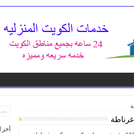
ة
غرناطة
أخر ا