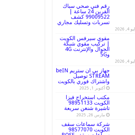
رقم فني صحي سباك
القرين 24 ساعة |
99009522 كشف
تسربات وتسليك مجاري
 4, 2026
مقوي سيرفس الكويت
| تركيب مقوي شبكة
الجوال والإنترنت 4G
و5G
 4, 2026
جهاز بي ان ستريم beIN
STREAM توصيل
واشتراك فوري بالكويت
أكتوبر 1, 2025
مكتب استخراج فيزا
الكويت 98951133
تاشيرة شنغن سريعة
مارس 26, 2025
شركة سماعات سقف
الكويت 98577070
سماعات سقف BOSE