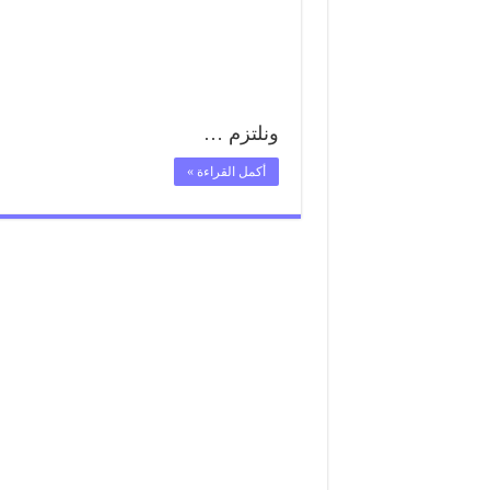
ونلتزم …
أكمل القراءة »