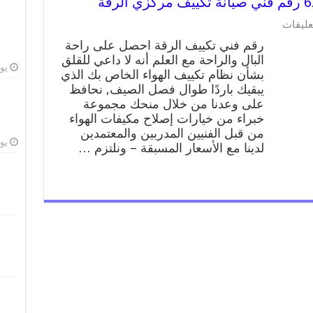
على
عليقات
رقم
رقم فني تكييف الرقة احصل على راحة
فني
البال والراحة مع العلم أنه لا داعي للقلق
تكييف
يوليو
بشأن نظام تكييف الهواء الخاص بك الذي
الرقة
62224041
يبقيك باردًا طوال فصل الصيف, نحافظ
رقم
على وعدنا من خلال منحك مجموعة
فني
خبراء من خيارات إصلاح مكيفات الهواء
صيانة
من قبل الفنيين المدربين والمعتمدين
تكييف
يوليو
لدينا مع الأسعار المسبقة – ونلتزم …
مركزي
الرقة
مغلقة