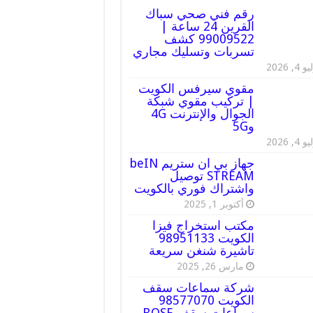
رقم فني صحي سباك
القرين 24 ساعة |
99009522 كشف
تسربات وتسليك مجاري
 4, 2026
مقوي سيرفس الكويت
| تركيب مقوي شبكة
الجوال والإنترنت 4G
و5G
 4, 2026
جهاز بي ان ستريم beIN
STREAM توصيل
واشتراك فوري بالكويت
أكتوبر 1, 2025
مكتب استخراج فيزا
الكويت 98951133
تاشيرة شنغن سريعة
مارس 26, 2025
شركة سماعات سقف
الكويت 98577070
سماعات سقف BOSE