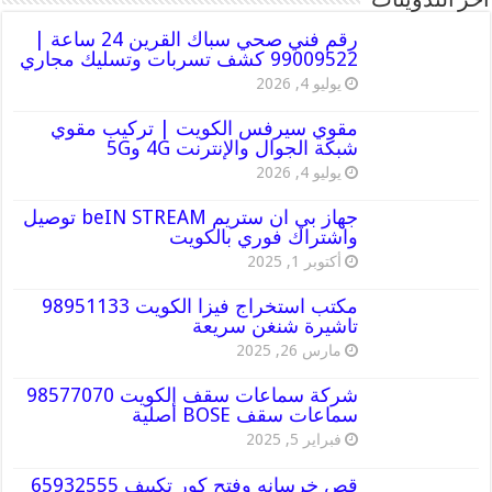
أخر التدوينات
رقم فني صحي سباك القرين 24 ساعة |
99009522 كشف تسربات وتسليك مجاري
يوليو 4, 2026
مقوي سيرفس الكويت | تركيب مقوي
شبكة الجوال والإنترنت 4G و5G
يوليو 4, 2026
جهاز بي ان ستريم beIN STREAM توصيل
واشتراك فوري بالكويت
أكتوبر 1, 2025
مكتب استخراج فيزا الكويت 98951133
تاشيرة شنغن سريعة
مارس 26, 2025
شركة سماعات سقف الكويت 98577070
سماعات سقف BOSE أصلية
فبراير 5, 2025
قص خرسانه وفتح كور تكييف 65932555