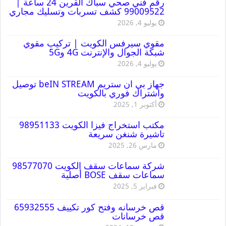
رقم فني صحي سباك القرين 24 ساعة |
99009522 كشف تسربات وتسليك مجاري
يوليو 4, 2026
مقوي سيرفس الكويت | تركيب مقوي
شبكة الجوال والإنترنت 4G و5G
يوليو 4, 2026
جهاز بي ان ستريم beIN STREAM توصيل
واشتراك فوري بالكويت
أكتوبر 1, 2025
مكتب استخراج فيزا الكويت 98951133
تاشيرة شنغن سريعة
مارس 26, 2025
شركة سماعات سقف الكويت 98577070
سماعات سقف BOSE أصلية
فبراير 5, 2025
قص خرسانه وفتح كور تكييف 65932555
قص خرسانات