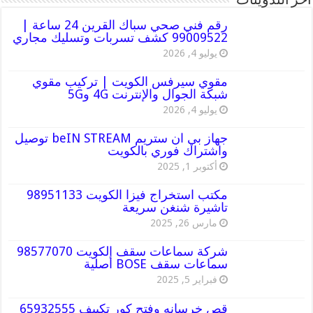
أخر التدوينات
رقم فني صحي سباك القرين 24 ساعة |
99009522 كشف تسربات وتسليك مجاري
يوليو 4, 2026
مقوي سيرفس الكويت | تركيب مقوي
شبكة الجوال والإنترنت 4G و5G
يوليو 4, 2026
جهاز بي ان ستريم beIN STREAM توصيل
واشتراك فوري بالكويت
أكتوبر 1, 2025
مكتب استخراج فيزا الكويت 98951133
تاشيرة شنغن سريعة
مارس 26, 2025
شركة سماعات سقف الكويت 98577070
سماعات سقف BOSE أصلية
فبراير 5, 2025
قص خرسانه وفتح كور تكييف 65932555