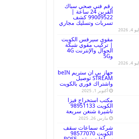
رقم فني صحي سباك
القرين 24 ساعة |
99009522 كشف
تسربات وتسليك مجاري
 4, 2026
مقوي سيرفس الكويت
| تركيب مقوي شبكة
الجوال والإنترنت 4G
و5G
 4, 2026
جهاز بي ان ستريم beIN
STREAM توصيل
واشتراك فوري بالكويت
أكتوبر 1, 2025
مكتب استخراج فيزا
الكويت 98951133
تاشيرة شنغن سريعة
مارس 26, 2025
شركة سماعات سقف
الكويت 98577070
سماعات سقف BOSE