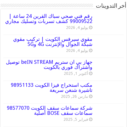
أخر التدوينات
رقم فني صحي سباك القرين 24 ساعة |
99009522 كشف تسربات وتسليك مجاري
يوليو 4, 2026
مقوي سيرفس الكويت | تركيب مقوي
شبكة الجوال والإنترنت 4G و5G
يوليو 4, 2026
جهاز بي ان ستريم beIN STREAM توصيل
واشتراك فوري بالكويت
أكتوبر 1, 2025
مكتب استخراج فيزا الكويت 98951133
تاشيرة شنغن سريعة
مارس 26, 2025
شركة سماعات سقف الكويت 98577070
سماعات سقف BOSE أصلية
فبراير 5, 2025