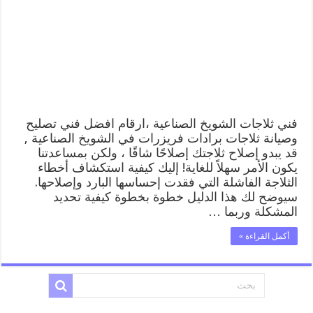
رقم
62224041
افضل
فني
تصليح
وصيانة
ثلاجات
الشويخ
الصناعية
مغلقة
فني ثلاجات الشويخ الصناعية ،ارقام افضل فني تصليح
وصيانة ثلاجات برادات فريزرات في الشويخ الصناعية ,
قد يبدو إصلاح ثلاجتك إصلاحًا شاقًا ، ولكن بمساعدتنا
يكون الأمر سهلاً للغاية! إليك كيفية استكشاف أخطاء
الثلاجة الفاشلة التي فقدت إحساسها البارد وإصلاحها.
سيوضح لك هذا الدليل خطوة بخطوة كيفية تحديد
المشكلة وربما …
أكمل القراءة »