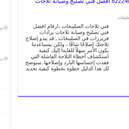
فني ثلاجات الصليبخات رقم 62224041 افضل فني تصليح وصيانة ثلاجات
على
عليقات
فني
فني ثلاجات الصليبخات ،ارقام افضل
ثلاجات
يوليو
فني تصليح وصيانة ثلاجات برادات
الصليبخات
فريزرات في الصليبخات , قد يبدو إصلاح
رقم
62224041
ثلاجتك إصلاحًا شاقًا ، ولكن بمساعدتنا
افضل
يكون الأمر سهلاً للغاية! إليك كيفية
فني
استكشاف أخطاء الثلاجة الفاشلة التي
تصليح
يوليو
فقدت إحساسها البارد وإصلاحها. سيوضح
وصيانة
لك هذا الدليل خطوة بخطوة كيفية تحديد
ثلاجات
الصليبخات
مغلقة