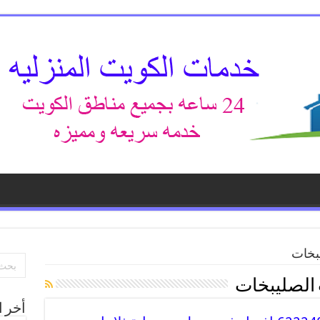
بخات
 الصليبخات
أخر ا