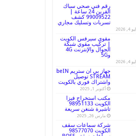
رقم فني صحي سباك
القرين 24 ساعة |
99009522 كشف
تسربات وتسليك مجاري
 4, 2026
مقوي سيرفس الكويت
| تركيب مقوي شبكة
الجوال والإنترنت 4G
و5G
 4, 2026
جهاز بي ان ستريم beIN
STREAM توصيل
واشتراك فوري بالكويت
أكتوبر 1, 2025
مكتب استخراج فيزا
الكويت 98951133
تاشيرة شنغن سريعة
مارس 26, 2025
شركة سماعات سقف
الكويت 98577070
سماعات سقف BOSE