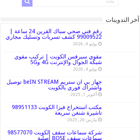
أخر التدوينات
رقم فني صحي سباك القرين 24 ساعة |
99009522 كشف تسربات وتسليك مجاري
يوليو 4, 2026
مقوي سيرفس الكويت | تركيب مقوي
شبكة الجوال والإنترنت 4G و5G
يوليو 4, 2026
جهاز بي ان ستريم beIN STREAM توصيل
واشتراك فوري بالكويت
أكتوبر 1, 2025
مكتب استخراج فيزا الكويت 98951133
تاشيرة شنغن سريعة
مارس 26, 2025
شركة سماعات سقف الكويت 98577070
سماعات سقف BOSE أصلية