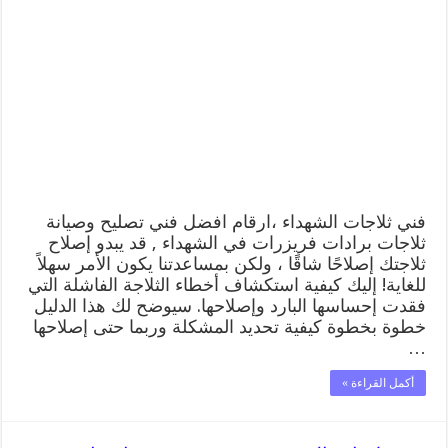
ثلاجات
الشهداء
رقم
62224041
افضل
فني
تصليح
وصيانة
ثلاجات
الشهداء
مغلقة
فني ثلاجات الشهداء ،ارقام افضل فني تصليح وصيانة
ثلاجات برادات فريزرات في الشهداء , قد يبدو إصلاح
ثلاجتك إصلاحًا شاقًا ، ولكن بمساعدتنا يكون الأمر سهلاً
للغاية! إليك كيفية استكشاف أخطاء الثلاجة الفاشلة التي
فقدت إحساسها البارد وإصلاحها. سيوضح لك هذا الدليل
خطوة بخطوة كيفية تحديد المشكلة وربما حتى إصلاحها
…
أكمل القراءة »