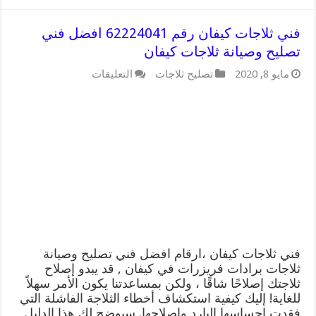
فني ثلاجات كيفان رقم 62224041 افضل فني
تصليح وصيانة ثلاجات كيفان
على
مايو 8, 2020
تصليح ثلاجات
التعليقات
فني
ثلاجات
كيفان
رقم
62224041
افضل
فني
تصليح
وصيانة
ثلاجات
كيفان
مغلقة
فني ثلاجات كيفان ،ارقام افضل فني تصليح وصيانة
ثلاجات برادات فريزرات في كيفان , قد يبدو إصلاح
ثلاجتك إصلاحًا شاقًا ، ولكن بمساعدتنا يكون الأمر سهلاً
للغاية! إليك كيفية استكشاف أخطاء الثلاجة الفاشلة التي
فقدت إحساسها البارد وإصلاحها. سيوضح لك هذا الدليل