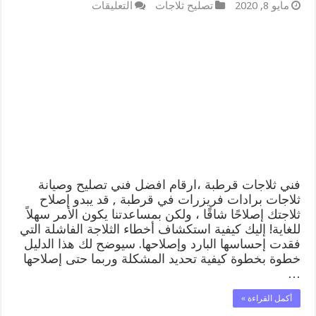
على
مايو 8, 2020
تصليح ثلاجات
التعليقات
فني
ثلاجات
قرطبة
رقم
62224041
افضل
فني
تصليح
وصيانة
ثلاجات
قرطبة
مغلقة
فني ثلاجات قرطبة ،ارقام افضل فني تصليح وصيانة
ثلاجات برادات فريزرات في قرطبة , قد يبدو إصلاح
ثلاجتك إصلاحًا شاقًا ، ولكن بمساعدتنا يكون الأمر سهلاً
للغاية! إليك كيفية استكشاف أخطاء الثلاجة الفاشلة التي
فقدت إحساسها البارد وإصلاحها. سيوضح لك هذا الدليل
خطوة بخطوة كيفية تحديد المشكلة وربما حتى إصلاحها
…
أكمل القراءة »