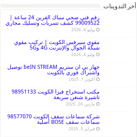
أخر التدوينات
رقم فني صحي سباك القرين 24 ساعة |
99009522 كشف تسربات وتسليك مجاري
يوليو 4, 2026
مقوي سيرفس الكويت | تركيب مقوي
شبكة الجوال والإنترنت 4G و5G
يوليو 4, 2026
جهاز بي ان ستريم beIN STREAM توصيل
واشتراك فوري بالكويت
أكتوبر 1, 2025
مكتب استخراج فيزا الكويت 98951133
تاشيرة شنغن سريعة
مارس 26, 2025
شركة سماعات سقف الكويت 98577070
سماعات سقف BOSE أصلية
فبراير 5, 2025