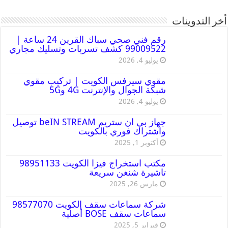
أخر التدوينات
رقم فني صحي سباك القرين 24 ساعة |
99009522 كشف تسربات وتسليك مجاري
يوليو 4, 2026
مقوي سيرفس الكويت | تركيب مقوي
شبكة الجوال والإنترنت 4G و5G
يوليو 4, 2026
جهاز بي ان ستريم beIN STREAM توصيل
واشتراك فوري بالكويت
أكتوبر 1, 2025
مكتب استخراج فيزا الكويت 98951133
تاشيرة شنغن سريعة
مارس 26, 2025
شركة سماعات سقف الكويت 98577070
سماعات سقف BOSE أصلية
فبراير 5, 2025