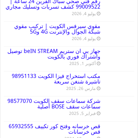
رقم فني صحي سباك القرين 24 ساعة |
99009522 كشف تسربات وتسليك مجاري
يوليو 4, 2026
مقوي سيرفس الكويت | تركيب مقوي
شبكة الجوال والإنترنت 4G و5G
يوليو 4, 2026
جهاز بي ان ستريم beIN STREAM توصيل
واشتراك فوري بالكويت
أكتوبر 1, 2025
مكتب استخراج فيزا الكويت 98951133
تاشيرة شنغن سريعة
مارس 26, 2025
شركة سماعات سقف الكويت 98577070
سماعات سقف BOSE أصلية
فبراير 5, 2025
قص خرسانه وفتح كور تكييف 65932555
قص خرسانات