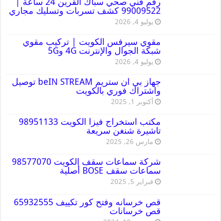
رقم فني صحي سباك القرين 24 ساعة |
99009522 كشف تسربات وتسليك مجاري
يوليو 4, 2026
مقوي سيرفس الكويت | تركيب مقوي
شبكة الجوال والإنترنت 4G و5G
يوليو 4, 2026
جهاز بي ان ستريم beIN STREAM توصيل
واشتراك فوري بالكويت
أكتوبر 1, 2025
مكتب استخراج فيزا الكويت 98951133
تاشيرة شنغن سريعة
مارس 26, 2025
شركة سماعات سقف الكويت 98577070
سماعات سقف BOSE أصلية
فبراير 5, 2025
قص خرسانه وفتح كور تكييف 65932555
قص خرسانات