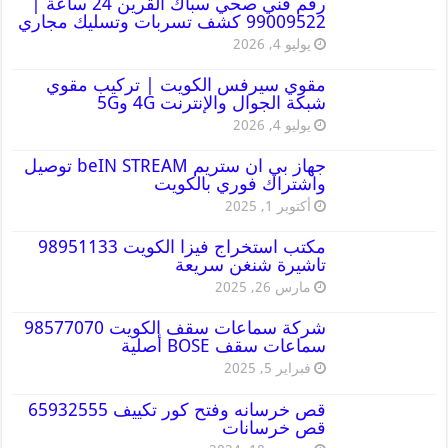
رقم فني صحي سباك القرين 24 ساعة |
99009522 كشف تسربات وتسليك مجاري
يوليو 4, 2026
مقوي سيرفس الكويت | تركيب مقوي
شبكة الجوال والإنترنت 4G و5G
يوليو 4, 2026
جهاز بي ان ستريم beIN STREAM توصيل
واشتراك فوري بالكويت
أكتوبر 1, 2025
مكتب استخراج فيزا الكويت 98951133
تاشيرة شنغن سريعة
مارس 26, 2025
شركة سماعات سقف الكويت 98577070
سماعات سقف BOSE أصلية
فبراير 5, 2025
قص خرسانه وفتح كور تكييف 65932555
قص خرسانات