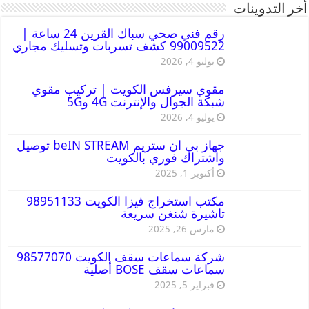
أخر التدوينات
رقم فني صحي سباك القرين 24 ساعة |
99009522 كشف تسربات وتسليك مجاري
يوليو 4, 2026
مقوي سيرفس الكويت | تركيب مقوي
شبكة الجوال والإنترنت 4G و5G
يوليو 4, 2026
جهاز بي ان ستريم beIN STREAM توصيل
واشتراك فوري بالكويت
أكتوبر 1, 2025
مكتب استخراج فيزا الكويت 98951133
تاشيرة شنغن سريعة
مارس 26, 2025
شركة سماعات سقف الكويت 98577070
سماعات سقف BOSE أصلية
فبراير 5, 2025