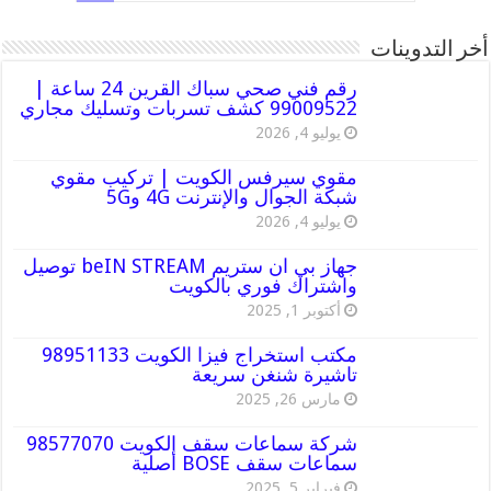
أخر التدوينات
رقم فني صحي سباك القرين 24 ساعة |
99009522 كشف تسربات وتسليك مجاري
يوليو 4, 2026
مقوي سيرفس الكويت | تركيب مقوي
شبكة الجوال والإنترنت 4G و5G
يوليو 4, 2026
جهاز بي ان ستريم beIN STREAM توصيل
واشتراك فوري بالكويت
أكتوبر 1, 2025
مكتب استخراج فيزا الكويت 98951133
تاشيرة شنغن سريعة
مارس 26, 2025
شركة سماعات سقف الكويت 98577070
سماعات سقف BOSE أصلية
فبراير 5, 2025