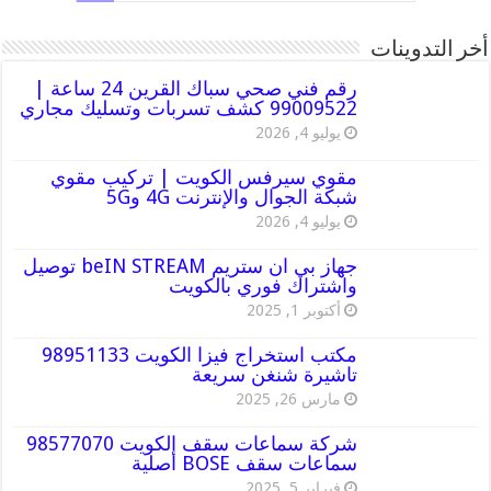
أخر التدوينات
رقم فني صحي سباك القرين 24 ساعة |
99009522 كشف تسربات وتسليك مجاري
يوليو 4, 2026
مقوي سيرفس الكويت | تركيب مقوي
شبكة الجوال والإنترنت 4G و5G
يوليو 4, 2026
جهاز بي ان ستريم beIN STREAM توصيل
واشتراك فوري بالكويت
أكتوبر 1, 2025
مكتب استخراج فيزا الكويت 98951133
تاشيرة شنغن سريعة
مارس 26, 2025
شركة سماعات سقف الكويت 98577070
سماعات سقف BOSE أصلية
فبراير 5, 2025