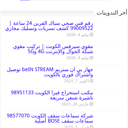
أخر التدوينات
رقم فني صحي سباك القرين 24 ساعة |
99009522 كشف تسربات وتسليك مجاري
يوليو 4, 2026
مقوي سيرفس الكويت | تركيب مقوي
شبكة الجوال والإنترنت 4G و5G
يوليو 4, 2026
جهاز بي ان ستريم beIN STREAM توصيل
واشتراك فوري بالكويت
أكتوبر 1, 2025
مكتب استخراج فيزا الكويت 98951133
تاشيرة شنغن سريعة
مارس 26, 2025
شركة سماعات سقف الكويت 98577070
سماعات سقف BOSE أصلية
فبراير 5, 2025