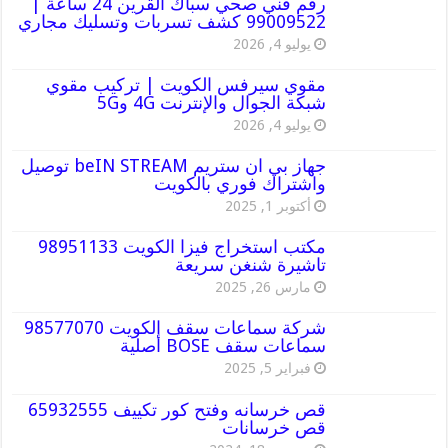
رقم فني صحي سباك القرين 24 ساعة |
99009522 كشف تسربات وتسليك مجاري
يوليو 4, 2026
مقوي سيرفس الكويت | تركيب مقوي
شبكة الجوال والإنترنت 4G و5G
يوليو 4, 2026
جهاز بي ان ستريم beIN STREAM توصيل
واشتراك فوري بالكويت
أكتوبر 1, 2025
مكتب استخراج فيزا الكويت 98951133
تاشيرة شنغن سريعة
مارس 26, 2025
شركة سماعات سقف الكويت 98577070
سماعات سقف BOSE أصلية
فبراير 5, 2025
قص خرسانه وفتح كور تكييف 65932555
قص خرسانات