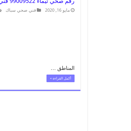
رقم صحي تيماء 99009522 فني صحي سباك ادوات صحية تيماء
مايو 16, 2020
فني صحي سباك
المناطق …
أكمل القراءة »