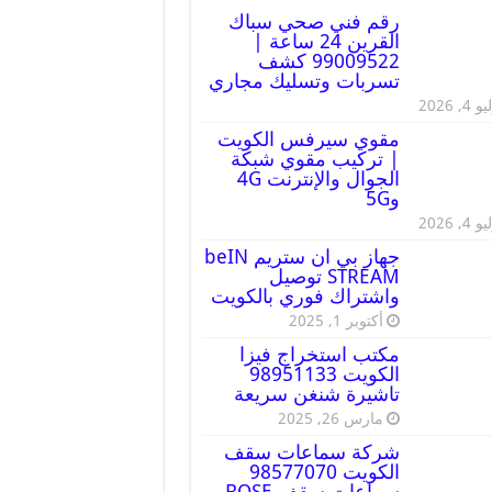
رقم فني صحي سباك
القرين 24 ساعة |
99009522 كشف
تسربات وتسليك مجاري
 4, 2026
مقوي سيرفس الكويت
| تركيب مقوي شبكة
الجوال والإنترنت 4G
و5G
 4, 2026
جهاز بي ان ستريم beIN
STREAM توصيل
واشتراك فوري بالكويت
أكتوبر 1, 2025
مكتب استخراج فيزا
الكويت 98951133
تاشيرة شنغن سريعة
مارس 26, 2025
شركة سماعات سقف
الكويت 98577070
سماعات سقف BOSE