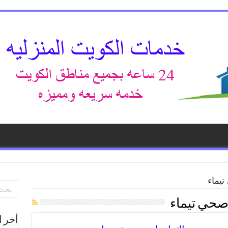
يماء
حي تيماء
أخر ا