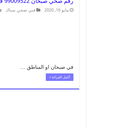
رقم صحي صبحان 99009522 فني صحي سباك ادوات صحية صبحان
مايو 16, 2020
فني صحي سباك
في صبحان او المناطق …
أكمل القراءة »