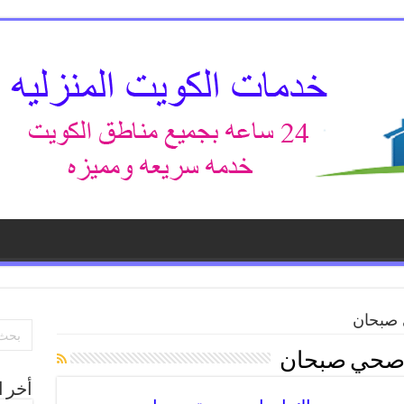
صبحان
صحي صبحان
أخر ا