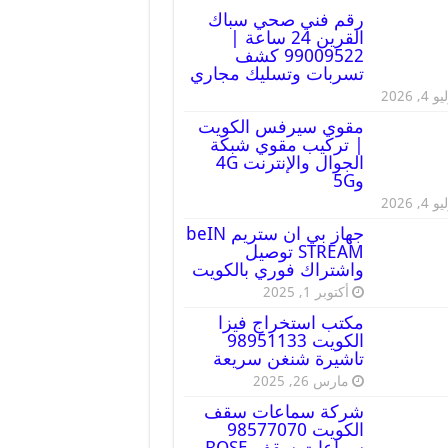
رقم فني صحي سباك
القرين 24 ساعة |
99009522 كشف
تسربات وتسليك مجاري
 4, 2026
مقوي سيرفس الكويت
| تركيب مقوي شبكة
الجوال والإنترنت 4G
و5G
 4, 2026
جهاز بي ان ستريم beIN
STREAM توصيل
واشتراك فوري بالكويت
أكتوبر 1, 2025
مكتب استخراج فيزا
الكويت 98951133
تاشيرة شنغن سريعة
مارس 26, 2025
شركة سماعات سقف
الكويت 98577070
سماعات سقف BOSE