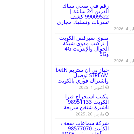
رقم فني صحي سباك
القرين 24 ساعة |
99009522 كشف
تسربات وتسليك مجاري
 4, 2026
مقوي سيرفس الكويت
| تركيب مقوي شبكة
الجوال والإنترنت 4G
و5G
 4, 2026
جهاز بي ان ستريم beIN
STREAM توصيل
واشتراك فوري بالكويت
أكتوبر 1, 2025
مكتب استخراج فيزا
الكويت 98951133
تاشيرة شنغن سريعة
مارس 26, 2025
شركة سماعات سقف
الكويت 98577070
سماعات سقف BOSE