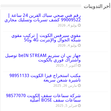
أخر التدوينات
رقم فني صحي سباك القرين 24 ساعة |
99009522 كشف تسربات وتسليك مجاري
يوليو 4, 2026
مقوي سيرفس الكويت | تركيب مقوي
شبكة الجوال والإنترنت 4G و5G
يوليو 4, 2026
جهاز بي ان ستريم beIN STREAM توصيل
واشتراك فوري بالكويت
أكتوبر 1, 2025
مكتب استخراج فيزا الكويت 98951133
تاشيرة شنغن سريعة
مارس 26, 2025
شركة سماعات سقف الكويت 98577070
سماعات سقف BOSE أصلية
فبراير 5, 2025