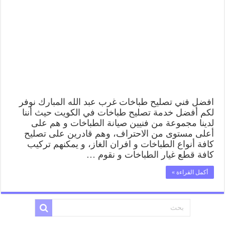
غرب
عبد
الله
المبارك
62224041
رقم
فني
صيانة
طباخات
غرب
عبد
الله
افضل فني تصليح طباخات غرب عبد الله المبارك نوفر
المبارك
لكم أفضل خدمة تصليح طباخات في الكويت حيث أننا
بارخص
لدينا مجموعة من فنيين صيانة الطباخات و هم على
الاسعار
أعلى مستوى من الاحتراف، وهم قادرين على تصليح
مغلقة
كافة أنواع الطباخات و افران الغاز، و يمكنهم تركيب
كافة قطع غيار الطباخات و نقوم …
أكمل القراءة »