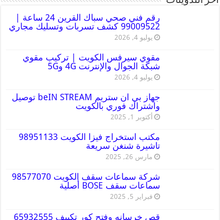
أخر التدوينات
رقم فني صحي سباك القرين 24 ساعة |
99009522 كشف تسربات وتسليك مجاري
يوليو 4, 2026
مقوي سيرفس الكويت | تركيب مقوي
شبكة الجوال والإنترنت 4G و5G
يوليو 4, 2026
جهاز بي ان ستريم beIN STREAM توصيل
واشتراك فوري بالكويت
أكتوبر 1, 2025
مكتب استخراج فيزا الكويت 98951133
تاشيرة شنغن سريعة
مارس 26, 2025
شركة سماعات سقف الكويت 98577070
سماعات سقف BOSE أصلية
فبراير 5, 2025
قص خرسانه وفتح كور تكييف 65932555