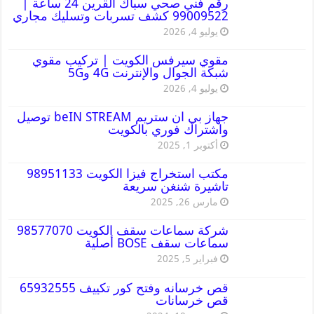
رقم فني صحي سباك القرين 24 ساعة |
99009522 كشف تسربات وتسليك مجاري
يوليو 4, 2026
مقوي سيرفس الكويت | تركيب مقوي
شبكة الجوال والإنترنت 4G و5G
يوليو 4, 2026
جهاز بي ان ستريم beIN STREAM توصيل
واشتراك فوري بالكويت
أكتوبر 1, 2025
مكتب استخراج فيزا الكويت 98951133
تاشيرة شنغن سريعة
مارس 26, 2025
شركة سماعات سقف الكويت 98577070
سماعات سقف BOSE أصلية
فبراير 5, 2025
قص خرسانه وفتح كور تكييف 65932555
قص خرسانات