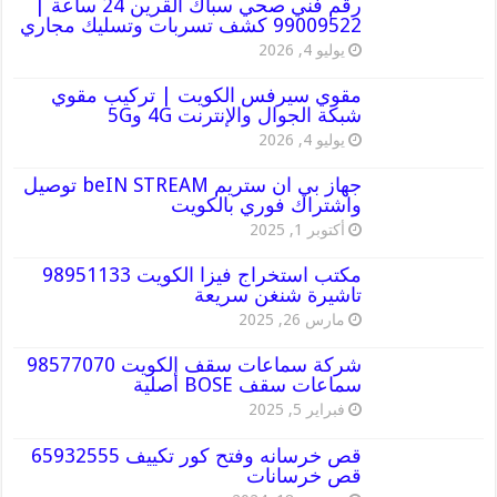
رقم فني صحي سباك القرين 24 ساعة |
99009522 كشف تسربات وتسليك مجاري
يوليو 4, 2026
مقوي سيرفس الكويت | تركيب مقوي
شبكة الجوال والإنترنت 4G و5G
يوليو 4, 2026
جهاز بي ان ستريم beIN STREAM توصيل
واشتراك فوري بالكويت
أكتوبر 1, 2025
مكتب استخراج فيزا الكويت 98951133
تاشيرة شنغن سريعة
مارس 26, 2025
شركة سماعات سقف الكويت 98577070
سماعات سقف BOSE أصلية
فبراير 5, 2025
قص خرسانه وفتح كور تكييف 65932555
قص خرسانات