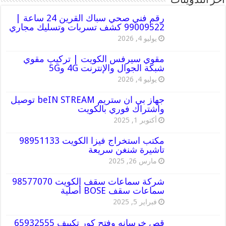
أخر التدوينات
رقم فني صحي سباك القرين 24 ساعة |
99009522 كشف تسربات وتسليك مجاري
يوليو 4, 2026
مقوي سيرفس الكويت | تركيب مقوي
شبكة الجوال والإنترنت 4G و5G
يوليو 4, 2026
جهاز بي ان ستريم beIN STREAM توصيل
واشتراك فوري بالكويت
أكتوبر 1, 2025
مكتب استخراج فيزا الكويت 98951133
تاشيرة شنغن سريعة
مارس 26, 2025
شركة سماعات سقف الكويت 98577070
سماعات سقف BOSE أصلية
فبراير 5, 2025
قص خرسانه وفتح كور تكييف 65932555