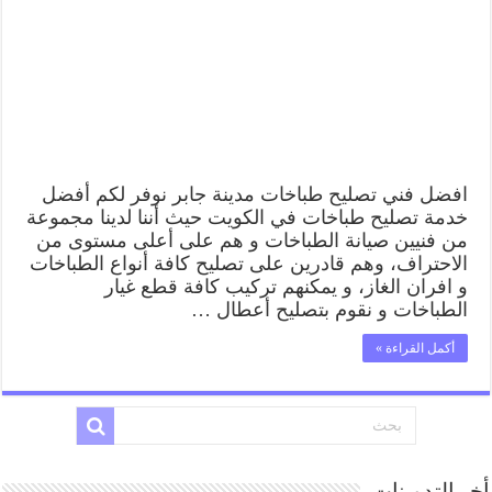
62224041
رقم
فني
صيانة
طباخات
مدينة
جابر
بارخص
الاسعار
مغلقة
افضل فني تصليح طباخات مدينة جابر نوفر لكم أفضل
خدمة تصليح طباخات في الكويت حيث أننا لدينا مجموعة
من فنيين صيانة الطباخات و هم على أعلى مستوى من
الاحتراف، وهم قادرين على تصليح كافة أنواع الطباخات
و افران الغاز، و يمكنهم تركيب كافة قطع غيار
الطباخات و نقوم بتصليح أعطال …
أكمل القراءة »