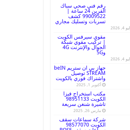
رقم فني صحي سباك
القرين 24 ساعة |
99009522 كشف
تسربات وتسليك مجاري
 4, 2026
مقوي سيرفس الكويت
| تركيب مقوي شبكة
الجوال والإنترنت 4G
و5G
 4, 2026
جهاز بي ان ستريم beIN
STREAM توصيل
واشتراك فوري بالكويت
أكتوبر 1, 2025
مكتب استخراج فيزا
الكويت 98951133
تاشيرة شنغن سريعة
مارس 26, 2025
شركة سماعات سقف
الكويت 98577070
سماعات سقف BOSE