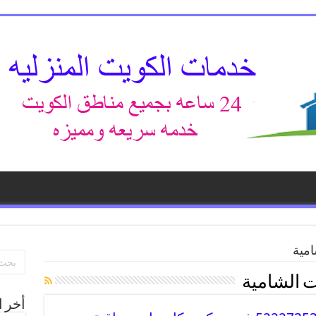
امية
ت الشامية
أخر ا