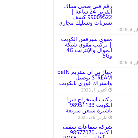
رقم فني صحي سباك
القرين 24 ساعة |
99009522 كشف
تسربات وتسليك مجاري
 4, 2026
مقوي سيرفس الكويت
| تركيب مقوي شبكة
الجوال والإنترنت 4G
و5G
 4, 2026
جهاز بي ان ستريم beIN
STREAM توصيل
واشتراك فوري بالكويت
أكتوبر 1, 2025
مكتب استخراج فيزا
الكويت 98951133
تاشيرة شنغن سريعة
مارس 26, 2025
شركة سماعات سقف
الكويت 98577070
سماعات سقف BOSE